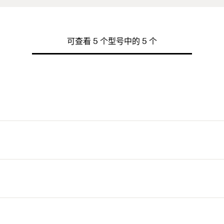
可查看 5 个型号中的 5 个