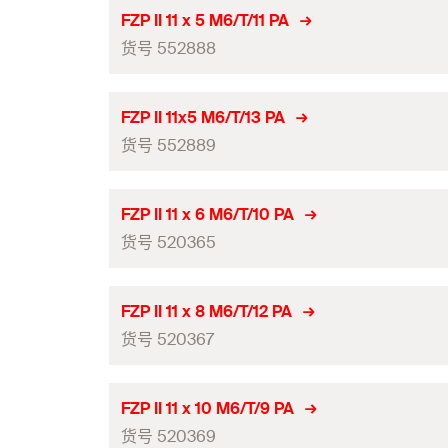
FZP II 11 x 5 M6/T/11 PA
货号 552888
ETA-认证
FZP II 11x5 M6/T/13 PA
货号 552889
最小板厚度
锚固深度
ETA-认证
FZP II 11 x 6 M6/T/10 PA
总长度
(
)
货号 520365
l
最小板厚度
已安装锚栓长度
锚固深度
ETA-认证
FZP II 11 x 8 M6/T/12 PA
剩余螺纹长度
总长度
(
)
货号 520367
l
最小板厚度
螺杆
(
)
M
已安装锚栓长度
锚固深度
ETA-认证
圆柱直径
FZP II 11 x 10 M6/T/9 PA
剩余螺纹长度
总长度
(
)
货号 520369
l
最小板厚度