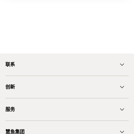
联系
ficnmarketing@fischer.com.cn
创新
400-820-3920
DuoLine
服务
后膨胀螺杆锚栓 FAZ II
锚固设计软件 FiXperience
慧鱼集团
技术建议