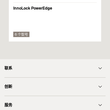
Channel Bolts FBC-S (Anchor channels for use in concrete)
InnoLock PowerEdge
创建于 2025/06/12
批准
EPD - Environmental Product
6 个型号
ETA-22/0035
Declaration
PDF,
DoP No. 0377
EPD-FIW-20250019-IBK1-EN
EPD-FIW-20250019-IBK1-EN
Environmental Product Declaration (EPD) According to ISO
14025 and EN 15804+A2 for fischer cast-in anchor
联系
channel systems
ficnmarketing@fischer.com.cn
有效期为 2025/05/28
至 2030/05/27
创新
400-820-3920
DuoLine
服务
Technical Data Sheet
后膨胀螺杆锚栓 FAZ II