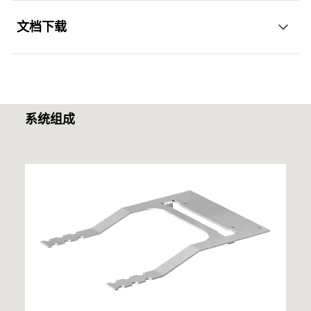
最小锚固深度
175
GTIN (EAN-Code)
4048962463347
全向负载能力。由于系统的全齿，与锚栓InnoLock
匹配
FBC-S-225, M12-M20
文档下载
适合所有类型的建筑或结构
混凝土最小厚度
178
FBC-S结合，纵向负载能力卓越。
功能性
数量（件）
1
幕墙
螺杆
(
)
M12-M20
理想的预定位固定解决方案，可覆盖现场公差。
M
ETA Certification Document
GTIN (EAN-Code)
4048962463361
预制构件
适合裂缝和非裂缝混凝土应用。
适用于与锯齿形预埋槽螺栓 InnoLock FBC-S 组合使
匹配
FBC-S-225, M12-M20
PDF,
ETA-22/0035
用。
铁路
永久可调整的固定解决方案。
数量（件）
1
系统组成
European Technical Assessment for fischer Serrated
地铁隧道和车站
Anchor Channel InnoLock FES-RS-S with fischer Serrated
GTIN (EAN-Code)
4048962463378
Installation Cast-in Channel InnoLock
Channel Bolts InnoLock FBC-S-225
1
/ 10
工业应用
Properties
FES-RS-S
创建于 2025/05/23
1
2
3
卷状的
DOP - Declaration of
基材
材料：1.0976 根据 EN 10149:2013
Performance
热浸镀锌 ≥ 50µm 根据 EN ISO 1461:2022
PDF,
DoP No. 0377
混凝土C12/15至C90/105，开裂和非开裂
Declaration of Performance for fischer Serrated Anchor
Channel InnoLock FES-RS-S with fischer Serrated
您可以在注册文件中找到有关建筑材料的详细信息。