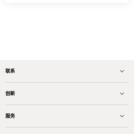
联系
ficnmarketing@fischer.com.cn
创新
400-820-3920
DuoLine
服务
后膨胀螺杆锚栓 FAZ II
锚固设计软件 FiXperience