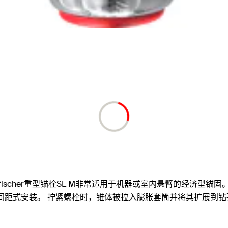
fischer重型锚栓SL M非常适用于机器或室内悬臂的经济型锚固。
预插式和间距式安装。 拧紧螺栓时，锥体被拉入膨胀套筒并将其扩展