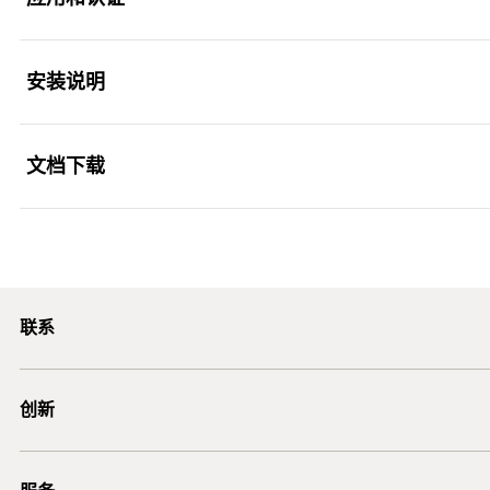
优势
优化的几何形状可最大限度地节省力气，并可用于极窄的
安装说明
应用
三件式膨胀套筒可产生均匀的载荷分布，因此可实现小的边
公制内螺纹允许使用标准螺钉或螺纹杆进行理想的调整
文档下载
钢结构
功能性
红色塑料盖可防止灰尘进入，从而确保螺杆顺利拧入
扶手
Load Table
控制器
SL M适用于预插式安装
PDF,
爬梯
当施加扭矩时，锥体被拉入膨胀套筒并使其膨胀抵靠钻
Heavy-duty anchor SL M - Recommended loads of a single ancho
联系
线缆桥架
为了正确安装，必须确保锚栓SL M可以被被锚固物支
non-cracked normal concrete (concrete compression zone) of
strength class C20/25.
设备
ficnmarketing@fischer.com.cn
创新
400-820-3920
Installation TA M
楼梯
1
2
3
大门
DuoLine