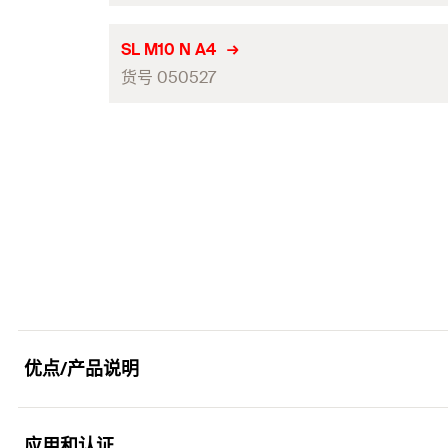
数量（件）
钻孔直径（mm）
(
)
d
SL M10 N A4
0
GTIN (EAN-Code)
货号 050527
包装
数量（件）
钻孔直径（mm）
(
)
d
0
GTIN (EAN-Code)
包装
数量（件）
GTIN (EAN-Code)
优点/产品说明
应用和认证