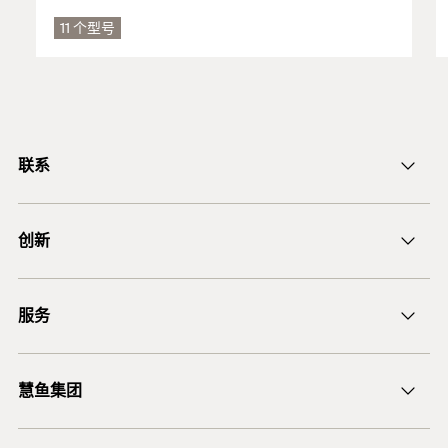
Factory Mutual
混凝土C20/25至C50/60，开裂非开裂
11 个型号
PDF,
3023222
也适用于:
FM Approval - Certificate of Compliance
混凝土C12/15
致密的天然石材
联系
ICC Certification
您可以在注册文件中找到有关建筑材料的详细信息。
ficnmarketing@fischer.com.cn
PDF,
ESR-2691
创新
400-820-3920
ICC-ES Evaluation Report
DuoLine
批准
有效期为 2025/04/01
服务
后膨胀螺杆锚栓 FAZ II
至 2027/04/30
锚固设计软件 FiXperience
ETA-07/0025
慧鱼集团
技术建议
DoP No. 0197
Load Table
慧鱼咨询
PDF,
3023222