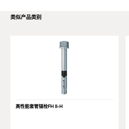
控制器
优化的几何形状可最大限度地节省力气
FH II适合穿透式安装
PDF,
ETA-07/0025
钢结构
认证可以使用空心钻头
当施加扭矩时，锥体被拉入膨胀套筒并使其膨胀抵靠
类似产品类别
European Technical Assessment for fischer High-
钻孔壁。
爬梯
Performance Anchor FH II, FH II-I - Mechanical fastener
for use in concrete
黑色塑料环在收紧锚栓时可防止旋转，并起到压缩区
线缆桥架
域的作用，以消除扭矩滑动，从而将被锚固物拉到锚
创建于 2020/09/23
设备
板上。
大门
灵活设计解决方案的可用头部形状：
DOP - Declaration of
沉头 (type SK), 六角头(type S), 带螺母和垫片 (type
幕墙
Performance
B) 和螺帽 (type H).
PDF,
DoP No. 0197
栅栏
Declaration of Performance for fischer High Performance
1
/ 5
Installation FH II
Anchor FH II, FH II-I (Mechanical anchor for use in
concrete)
1
2
3
基材
高性能套管锚栓FH II-H
创建于 2020/10/06
认证可用于: