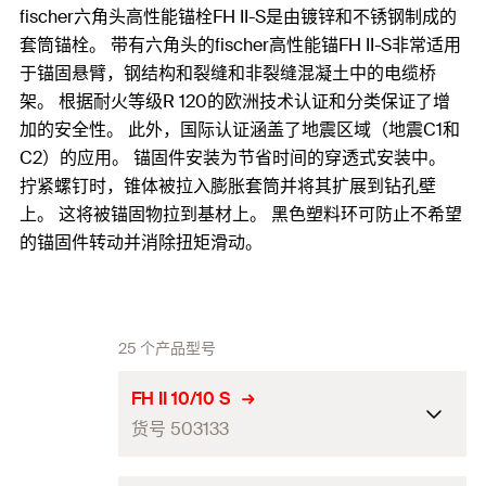
fischer六角头高性能锚栓FH II-S是由镀锌和不锈钢制成的
套筒锚栓。 带有六角头的fischer高性能锚FH II-S非常适用
于锚固悬臂，钢结构和裂缝和非裂缝混凝土中的电缆桥
架。 根据耐火等级R 120的欧洲技术认证和分类保证了增
加的安全性。 此外，国际认证涵盖了地震区域（地震C1和
C2）的应用。 锚固件安装为节省时间的穿透式安装中。
拧紧螺钉时，锥体被拉入膨胀套筒并将其扩展到钻孔壁
上。 这将被锚固物拉到基材上。 黑色塑料环可防止不希望
的锚固件转动并消除扭矩滑动。
25 个产品型号
FH II 10/10 S
货号 503133