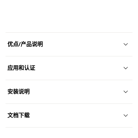
抗震性能
C1 / C2
65
（mm）
(
)
最大锚固厚度（mm）
(
)
60
h
t
2
fix
GTIN (EAN-Code)
4006209449028
包装
可折叠的盒子
螺杆
(
)
M24
M
螺母宽度
10
数量（件）
4
抗震性能
C1 / C2
最大锚固厚度（mm）
(
)
10
t
fix
GTIN (EAN-Code)
4006209449035
优点/产品说明
包装
可折叠的盒子
螺杆
(
)
M6
M
数量（件）
4
抗震性能
—
应用和认证
GTIN (EAN-Code)
4006209449042
优势
包装
可折叠的盒子
数量（件）
50
国际认证保证了安全性和性能。 欧洲技术评估甚至
安装说明
应用
涵盖了地震区（地震C1和C2）的使用。
GTIN (EAN-Code)
4048962104233
螺钉头确保了安全的固定。
文档下载
护栏
功能性
螺栓和套筒之间的设计确保了高剪切承载能力。 因
楼梯
此，需要更少的固定点。
ETA Certification Document