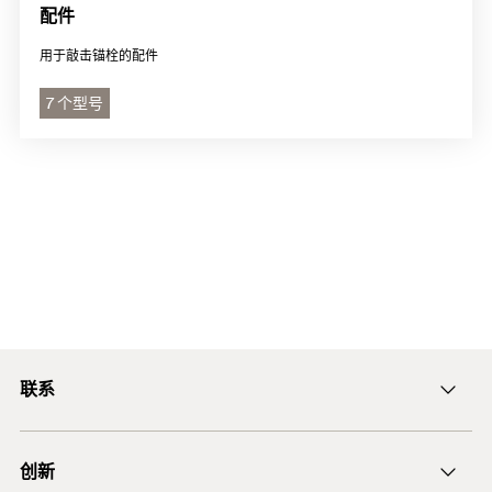
配件
用于敲击锚栓的配件
7 个型号
联系
ficnmarketing@fischer.com.cn
创新
400-820-3920