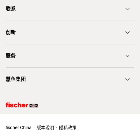
固，因此非常适用于管道，电缆桥架和预应力空心混
European Technical Assessment for fischer concrete
联系
垂直安装（天花板和地板）时不需要清孔。 对于地
通风管道
screw ULTRACUT FBS II - Mechanical fasteners for use in
凝土天花板的安装。
板固定，孔必须钻3x钻孔直径更深。
concrete
ficnmarketing@fischer.com.cn
垂直安装（天花板和地板）时不需要清孔。 对于地
当锚栓头部与被锚固物齐平并且不能拧得更深时，锚
创建于 2020/10/05
创新
板固定，孔必须钻3x钻孔直径更深。
400-820-3920
栓正确安装（目视控制）。
基材
1
/ 6
不同的头部设计提供大的灵活性和应用适配性。
DuoLine
DOP - Declaration of
服务
具有梯形螺纹的混凝土切底自攻锚栓的设计在安装螺
后膨胀螺杆锚栓 FAZ II
1
2
3
Performance
认证可用于:
纹杆或连接件时提供了大的灵活性。
PDF,
DoP No. 0227
锚固设计软件 FiXperience
混凝土C20/25至C50/60，开裂非开裂
经认证的混凝土切底自攻锚栓允许拧下螺钉两次进行
慧鱼集团
Declaration of Performance for fischer concrete screw
技术建议
调整，在底板下方放置最大10 mm的填料或调平的部
预应力空心混凝土天花板C30 / 37至C50 / 60适用
ULTRACUT FBS II (Mechanical anchor for use in concrete)
件，然后再拧紧锚栓。
慧鱼咨询
于多种非承重系统
创建于 2020/10/19
慧鱼创意组合模型
混凝土切底自攻锚栓UltraCut FBS II 6可用于砌体
1
/ 3
Fixture adjustment
也适用于:
（实心建筑材料）。
1
2
3
混凝土C12/15
ETA Certification Document
fischer China
版本說明
隱私政策
PDF,
ETA-18/0242
致密砌体