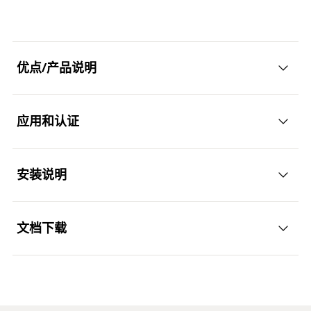
拧入深度
(
)
55
h
nom
包装
可折叠的盒子
外伸长度
(
)
—
l
穿透式安装最小钻孔深度
1
螺丝刀
SW 13
60
（mm）
(
)
数量（件）
100
h
2
耐火性
R120
头部高度
37
优点/产品说明
拧入深度
(
)
55
GTIN (EAN-Code)
4048962329582
h
nom
包装
—
外伸长度
(
)
37
l
1
螺丝刀
SW 13
数量（件）
100
应用和认证
耐火性
R120
头部高度
34
优势
GTIN (EAN-Code)
4048962389630
包装
可折叠的盒子
外伸长度
(
)
—
l
1
直径为6且埋深可变的混凝土切底自攻锚栓具有高度
安装说明
数量（件）
100
应用
耐火性
R120
的灵活性和对荷载的精确适应性。
GTIN (EAN-Code)
4048962329599
包装
ETA评估选项1包括在裂缝和非裂缝混凝土中的使
—
文档下载
管道路线
用，以满足高安全要求。
功能性
数量（件）
100
悬挂各个管道
6 mm直径的混凝土切底自攻锚栓，针对C1抗震性能
GTIN (EAN-Code)
4048962389647
ETA Certification Document
类别进行ETA评估，以获得额外的安全标准。
悬挂式安装轨道
我们建议使用带有合适的冲击螺丝刀接口或梅花槽批
PDF,
ETA-15/0352
UltraCut FBS II 6经认证可用于非承重结构多点锚
头的冲击螺丝刀。
预应力混凝土空心天花板