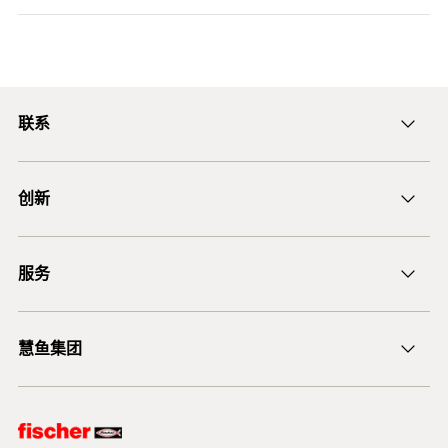
数量（件）
100
悬挂各个管道
6 mm直径的混凝土切底自攻锚栓，针对C1抗震性能
GTIN (EAN-Code)
4048962329377
ETA Certification Document
类别进行ETA评估，以获得额外的安全标准。
悬挂式安装轨道
UltraCut FBS II 6推荐用于预插式和穿透式安装。
PDF,
ETA-15/0352
UltraCut FBS II 6经认证可用于非承重结构多点锚
预应力混凝土空心天花板
我们建议使用带有合适的冲击螺丝刀插座或梅花槽批
固，因此非常适用于管道，电缆桥架和预应力空心混
European Technical Assessment for fischer concrete
联系
头的冲击扳手。
线缆桥架
screw ULTRACUT FBS II - Mechanical fasteners for use in
凝土天花板的安装。
concrete
垂直安装（天花板和地板）时不需要清孔。 对于地
通风管道
ficnmarketing@fischer.com.cn
垂直安装（天花板和地板）时不需要清孔。 对于地
板固定，孔必须钻3x钻孔直径更深。
创建于 2020/10/05
创新
板固定，孔必须钻3x钻孔直径更深。
400-820-3920
穿孔胶带
当锚栓头部与被锚固物齐平并且不能拧得更深时，锚
不同的头部设计提供大的灵活性和应用适配性。
DuoLine
栓正确安装（目视控制）。
DOP - Declaration of
服务
1
/ 6
具有盘头和大盘头的混凝土螺钉的设计允许视觉美学
后膨胀螺杆锚栓 FAZ II
Performance
基材
安装。
PDF,
DoP No. 0227
1
2
3
锚固设计软件 FiXperience
经认证的混凝土切底自攻锚栓允许拧下螺钉两次进行
慧鱼集团
Declaration of Performance for fischer concrete screw
技术建议
调整，在底板下方放置最大10 mm的填料或调平的部
认证可用于:
ULTRACUT FBS II (Mechanical anchor for use in concrete)
件，然后再拧紧锚栓。
慧鱼咨询
混凝土C20/25至C50/60，开裂非开裂
创建于 2020/10/19
慧鱼创意组合模型
混凝土切底自攻锚栓UltraCut FBS II 6可用于砌体