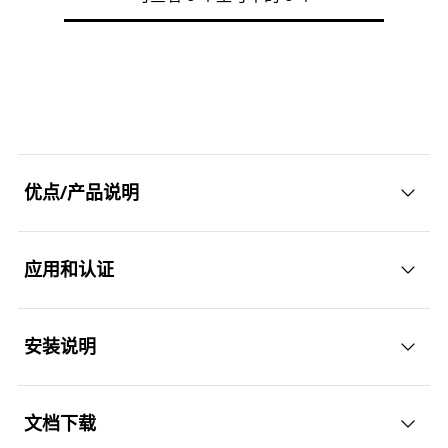
拧入深度
(
)
25 - 55
钻孔直径（mm）
h
- h
(
)
6
d
nom,min
nom,max
0
包装
可折叠的盒子
头部高度
3,7
穿透式安装最小钻孔深度
螺丝刀
TX30
90
螺钉外径×长度
7.5 x 40
（mm）
(
)
数量（件）
100
h
2
耐火性
R120
敲击头直径（mm）
(
)
14,4
长度（mm）
d
40
h
拧入深度
(
)
25 - 55
GTIN (EAN-Code)
4048962329353
h
- h
nom,min
nom,max
包装
可折叠的盒子
头部高度
3,7
穿透式安装最小钻孔深度
螺丝刀
TX30
50
（mm）
(
)
数量（件）
100
h
2
耐火性
R120
敲击头直径（mm）
(
)
14,4
d
优点/产品说明
h
拧入深度
(
)
25 - 35
GTIN (EAN-Code)
4048962329360
h
- h
nom,min
nom,max
包装
可折叠的盒子
头部高度
3,7
螺丝刀
TX30
数量（件）
100
应用和认证
耐火性
R120
敲击头直径（mm）
(
)
17,5
优势
d
h
GTIN (EAN-Code)
4048962329384
包装
可折叠的盒子
头部高度
3,6
直径为6且埋深可变的混凝土切底自攻锚栓具有高度
安装说明
数量（件）
100
应用
耐火性
R120
的灵活性和对荷载的精确适应性。
GTIN (EAN-Code)
4048962329391
包装
ETA评估选项1包括在裂缝和非裂缝混凝土中的使
可折叠的盒子
文档下载
管道路线
用，以满足高安全要求。
功能性