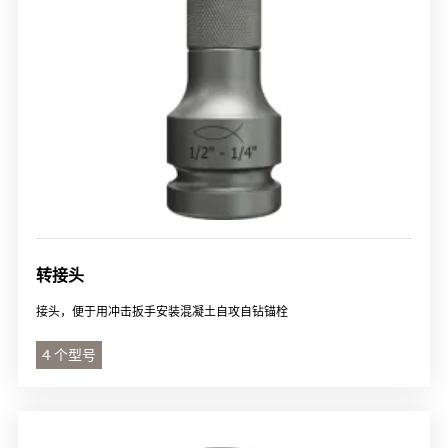
转接头
接头，便于用冲击扳手安装混凝土自攻自钻锚栓
4 个型号