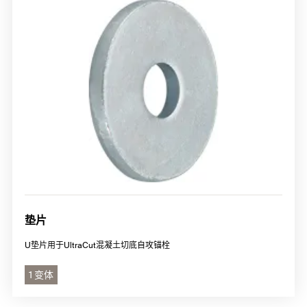
垫片
U垫片用于UltraCut混凝土切底自攻锚栓
1 变体