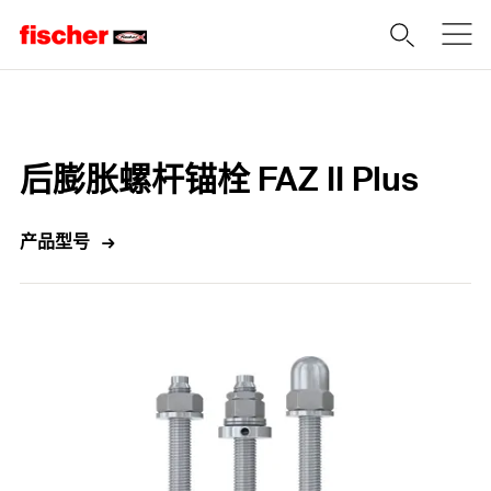
Home
后膨胀螺杆锚栓 FAZ II Plus
产品型号