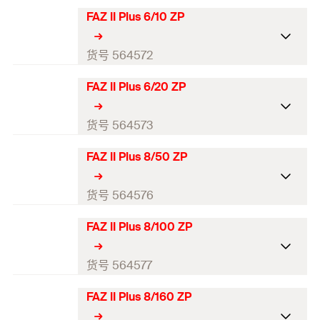
FAZ II Plus 6/10 ZP
货号 564572
FAZ II Plus 6/20 ZP
ETA-认证
ICC-认证
—
货号 564573
抗震性能
—
FAZ II Plus 8/50 ZP
ETA-认证
钻孔直径（mm）
(
)
6
d
0
ICC-认证
—
货号 564576
穿透式安装最小钻孔深度
60
抗震性能
—
FAZ II Plus 8/100 ZP
（mm）
(
)
h
ETA-认证
2
钻孔直径（mm）
(
)
6
d
最大锚固厚度（标准埋深/浅埋
0
ICC-认证
货号 564577
10 / -
深，mm）
(
)
t
fix
穿透式安装最小钻孔深度
70
抗震性能
C1
FAZ II Plus 8/160 ZP
（mm）
(
)
h
ETA-认证
锚栓长度（mm）
65
2