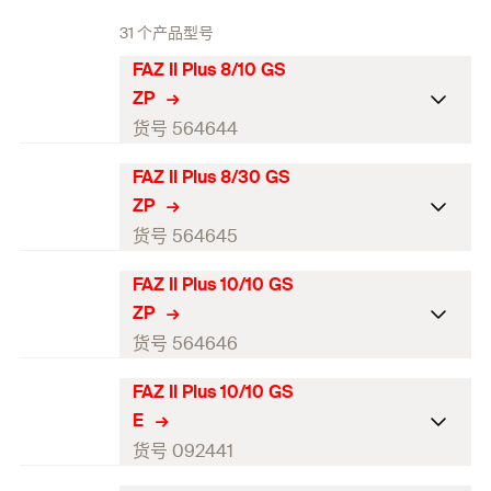
31 个产品型号
FAZ II Plus 8/10 GS
ZP
货号 564644
FAZ II Plus 8/30 GS
ETA-认证
ZP
抗震性能
C1
货号 564645
钻孔直径（mm）
(
)
8
d
FAZ II Plus 10/10 GS
0
ETA-认证
ZP
穿透式安装最小钻孔深度
65
抗震性能
C1
货号 564646
（mm）
(
)
h
2
钻孔直径（mm）
(
)
8
d
FAZ II Plus 10/10 GS
最大锚固厚度（标准埋深/浅埋
0
ETA-认证
10 / 20
深，mm）
(
)
E
t
fix
穿透式安装最小钻孔深度
85
抗震性能
C1 / C2
货号 092441
（mm）
(
)
h
锚栓长度（mm）
75
2