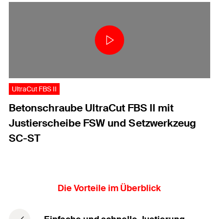
UltraCut FBS II
Betonschraube UltraCut FBS II mit
Justierscheibe FSW und Setzwerkzeug
SC-ST
Die Vorteile im Überblick