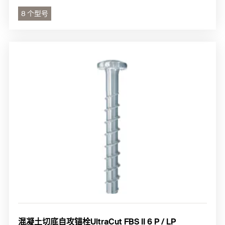
8 个型号
混凝土切底自攻锚栓UltraCut FBS II 6 P / LP