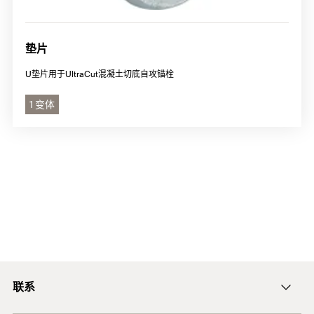
垫片
U垫片用于UltraCut混凝土切底自攻锚栓
1 变体
联系