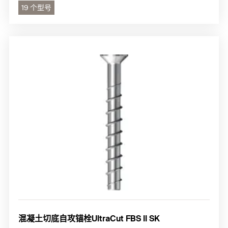
19 个型号
混凝土切底自攻锚栓UltraCut FBS II SK