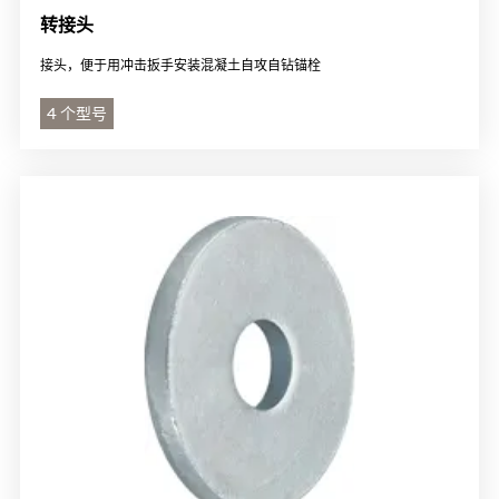
转接头
接头，便于用冲击扳手安装混凝土自攻自钻锚栓
4 个型号